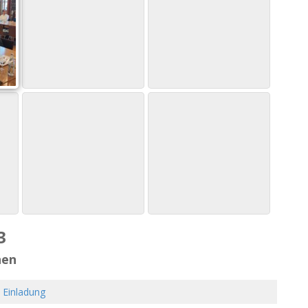
3
hen
 Einladung