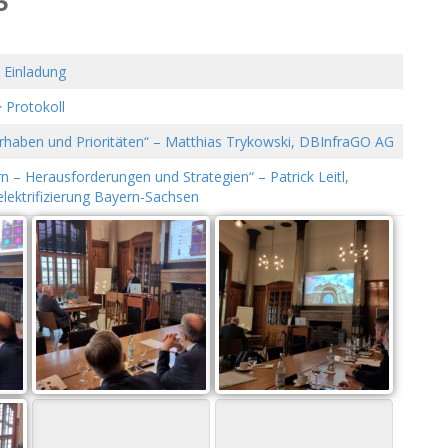
5
 Einladung
 Protokoll
Vorhaben und Prioritäten“ – Matthias Trykowski, DBInfraGO AG
n – Herausforderungen und Strategien“ – Patrick Leitl,
lektrifizierung Bayern-Sachsen