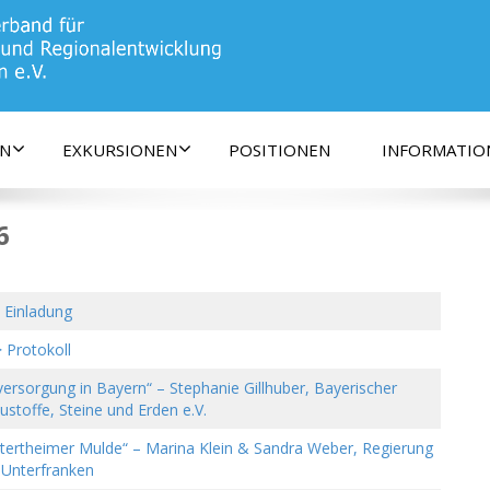
d Regionalplaner e.V.
EN
EXKURSIONEN
POSITIONEN
INFORMATION
6
 Einladung
 Protokoll
versorgung in Bayern“ – Stephanie Gillhuber, Bayerischer
stoffe, Steine und Erden e.V.
ltertheimer Mulde“ – Marina Klein & Sandra Weber, Regierung
 Unterfranken