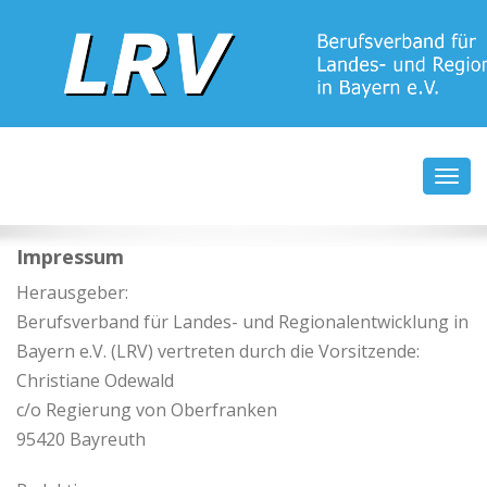
Berufsverband der praktizierenden Landes- und
Regionalplaner e.V.
Toggl
navig
Impressum
Herausgeber:
Berufsverband für Landes- und Regionalentwicklung in
Bayern e.V. (LRV) vertreten durch die Vorsitzende:
Christiane Odewald
c/o Regierung von Oberfranken
95420 Bayreuth